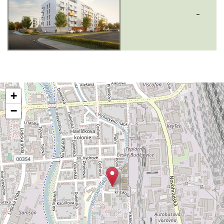
-
+
−