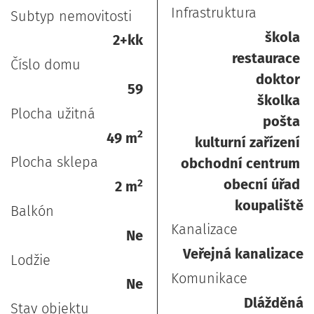
Infrastruktura
Subtyp nemovitosti
škola
2+kk
restaurace
Číslo domu
doktor
59
školka
Plocha užitná
pošta
2
49 m
kulturní zařízení
Plocha sklepa
obchodní centrum
obecní úřad
2
2 m
koupaliště
Balkón
Kanalizace
Ne
Veřejná kanalizace
Lodžie
Komunikace
Ne
Dlážděná
Stav objektu