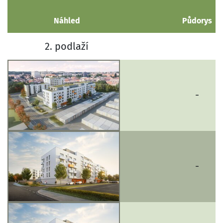
Náhled
Půdorys
2. podlaží
-
-