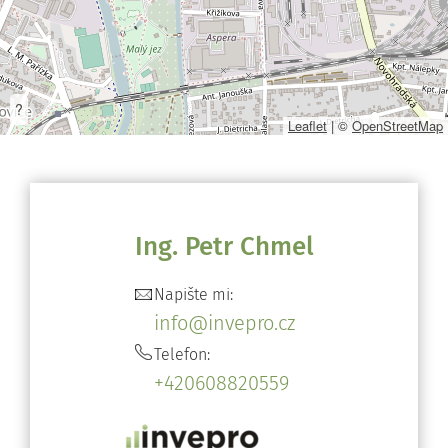
?
Leaflet
|
©
OpenStreetMap
Ing. Petr Chmel
Napište mi:
info@invepro.cz
Telefon:
+420608820559