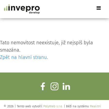
Tato nemovitost neexistuje, již nejspíš byla
smazána.
Zpět na hlavní stranu
.
© 2026 | Tento web vytvořil
PolyWeb s.r.o.
| Běží na systému
Realitní