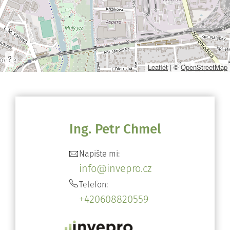
?
Leaflet
|
©
OpenStreetMap
Ing. Petr Chmel
Napište mi:
info@invepro.cz
Telefon:
+420608820559