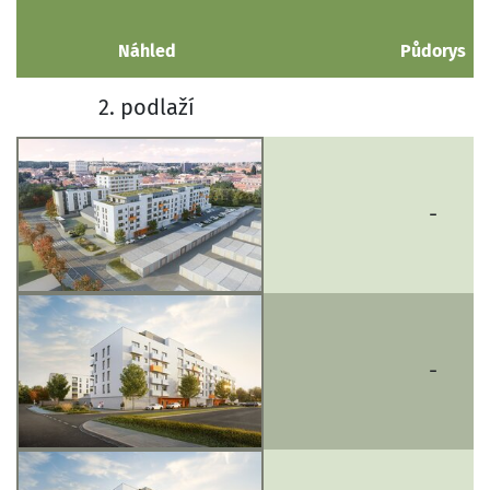
Náhled
Půdorys
2. podlaží
-
-