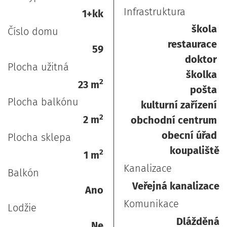
Infrastruktura
1+kk
škola
Číslo domu
restaurace
59
doktor
Plocha užitná
školka
2
23 m
pošta
Plocha balkónu
kulturní zařízení
2
2 m
obchodní centrum
obecní úřad
Plocha sklepa
koupaliště
2
1 m
Kanalizace
Balkón
Veřejná kanalizace
Ano
Komunikace
Lodžie
Dlážděná
Ne