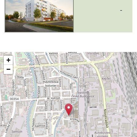
-
+
−