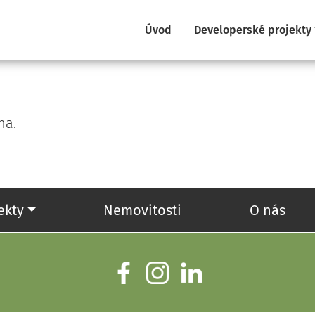
Úvod
Developerské projekty
na.
ekty
Nemovitosti
O nás