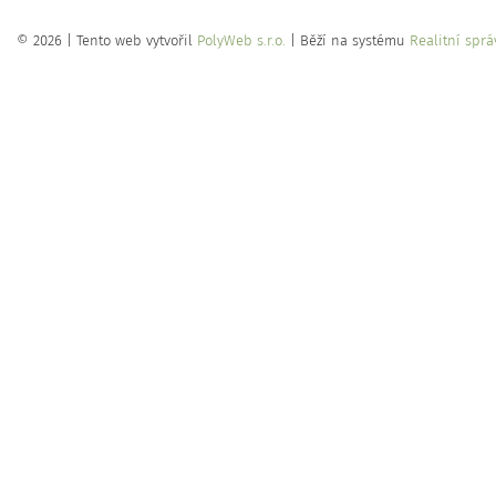
© 2026 | Tento web vytvořil
PolyWeb s.r.o.
| Běží na systému
Realitní sprá