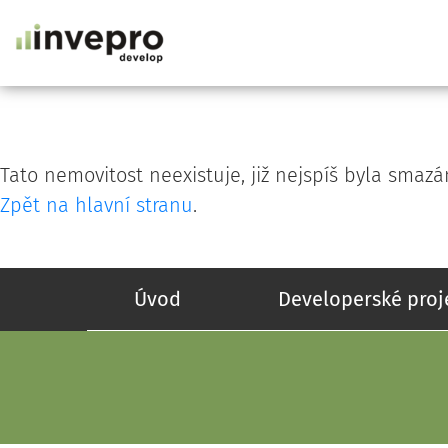
Tato nemovitost neexistuje, již nejspíš byla smazá
Zpět na hlavní stranu
.
Úvod
Developerské proj