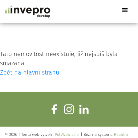
Tato nemovitost neexistuje, již nejspíš byla
smazána.
Zpět na hlavní stranu
.
© 2026 | Tento web vytvořil
PolyWeb s.r.o.
| Běží na systému
Realitní